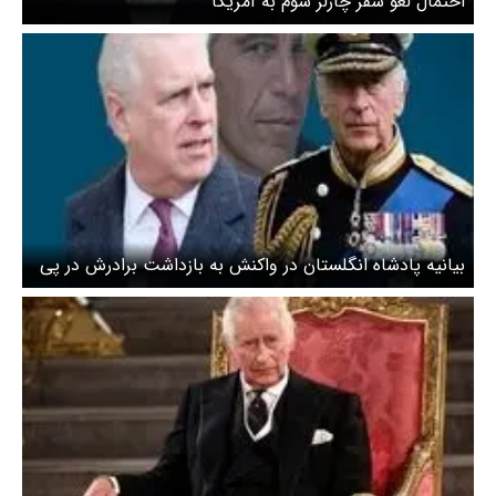
احتمال لغو سفر چارلز سوم به آمریکا
بیانیه پادشاه انگلستان در واکنش به بازداشت برادرش در پی
رسوایی «اپستین»