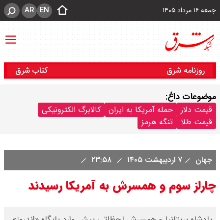
AR
EN
جمعه ۱۶ مرداد ۱۴۰۵
روزنامه شرق
کتاب شرق
موضوعات داغ:
قیمت دلار
حمله آمریکا به ایران
کالابرگ الکترونیکی
قیمت طلا
تنگه هرمز
جهان
۷ اردیبهشت ۱۴۰۵
۲۳:۵۸
چارلز سوم و همسرش به آمریکا رسیدند
پادشاه بریتانیا و همسرش لحظاتی پیش وارد پایگاه «اندروز»