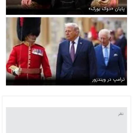
پایان «دوک یورک»
ترامپ در ویندزور