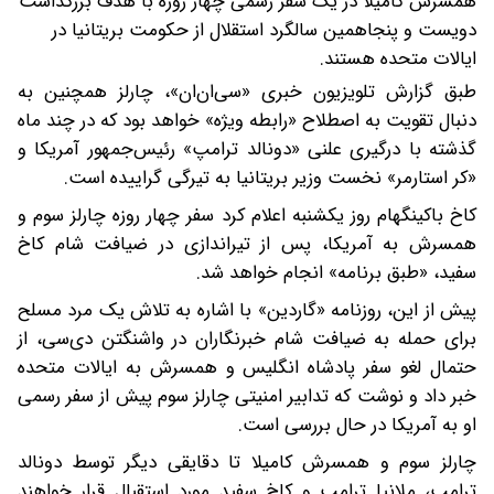
همسرش کامیلا در یک سفر رسمی چهار روزه با هدف بزرگداشت
دویست و پنجاهمین سالگرد استقلال از حکومت بریتانیا در
ایالات متحده هستند.
طبق گزارش تلویزیون خبری «سی‌ان‌ان»، چارلز همچنین به
دنبال تقویت به اصطلاح «رابطه ویژه» خواهد بود که در چند ماه
گذشته با درگیری علنی «دونالد ترامپ» رئیس‌جمهور آمریکا و
«کر استارمر» نخست وزیر بریتانیا به تیرگی گراییده است.
کاخ باکینگهام روز یکشنبه اعلام کرد سفر چهار روزه چارلز سوم و
همسرش به آمریکا، پس از تیراندازی در ضیافت شام کاخ
سفید، «طبق برنامه» انجام خواهد شد.
پیش از این، روزنامه «گاردین» با اشاره به تلاش یک مرد مسلح
برای حمله به ضیافت شام خبرنگاران در واشنگتن دی‌سی، از
حتمال لغو سفر پادشاه انگلیس و همسرش به ایالات متحده
خبر داد و نوشت که تدابیر امنیتی چارلز سوم پیش از سفر رسمی
او به آمریکا در حال بررسی است.
چارلز سوم و همسرش کامیلا تا دقایقی دیگر توسط دونالد
ترامپ، ملانیا ترامپ و کاخ سفید مورد استقبال قرار خواهند