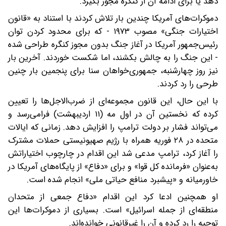
دهد یا برای ادامه آن از کنگره مجوز بگیرد.
دموکرات‌های آمریکا چندین بار تلاش کردند با استناد به «قانون
اختیارات جنگی» مصوب ۱۹۷۳ - که برای محدود کردن توان
رئیس‌جمهور آمریکا در آغاز جنگ بدون مجوز کنگره طراحی شده
- این جنگ را به چالش بکشند، اما شکست خوردند. آخرین بار
نیز روز چهارشنبه، جمهوری‌خواهان سنا برای پنجمین بار چنین
طرحی را رد کردند.
با این حال، این قانون مجموعه‌ای از ضرب‌الاجل‌ها را تعیین
کرده که نخستین آن در اول مه (۱۱ اردیبهشت) فرامی‌رسد و
می‌تواند فشار بر دولت ترامپ را افزایش دهد. زمانی که ایالات
متحده در ۲۸ فوریه همراه با رژیم صهیونیستی حملات مشترک
را آغاز کرد، ترامپ مدعی شد این اقدام در چارچوب اختیاراتش
به‌عنوان «فرمانده کل قوا» و برای «دفاع» از پایگاه‌های آمریکا در
خاورمیانه و «پیشبرد منافع حیاتی ملی» انجام شده است.
او همچنین ادعا کرد این اقدام «دفاع جمعی از متحدان
منطقه‌ای از جمله اسرائیل» است. بسیاری از دموکرات‌ها این
توجیه را رد کرده و آن را غیرقانونی خوانده‌اند.