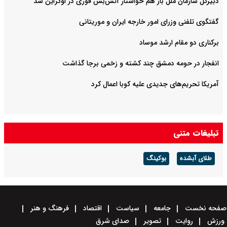
دبیرکل سازمان ملل باز هم خواستار آتش‌بس فوری در اوکراین شد
گفتگوی تلفنی وزرای امور خارجه ایران و موریتانی
برکناری دو مقام ارشد موساد
انفجار در حومه دمشق چند کشته و زخمی برجا گذاشت
آمریکا تحریم‌های جدیدی علیه کوبا اعمال کرد
تبلیغات متنی
طلای آبشده
بوکینگ
صفحه نخست
جامعه
سیاست
اقتصاد
فرهنگ و هنر
ورزش
روایت
تصویر
صدای شرق