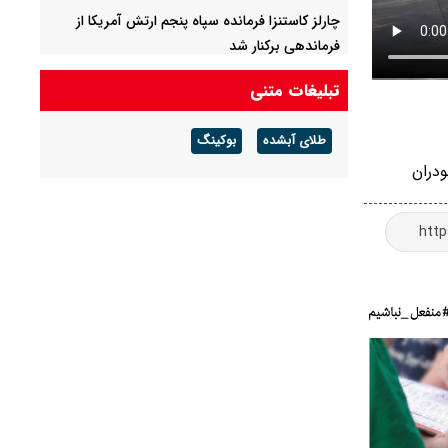
چارلز کاستنزا فرمانده سپاه پنجم ارتش آمریکا از
فرماندهی برکنار شد
مسرور بارزانی: با اسرائیل رابطه‌ای نداریم/ هیچ
تبلیغات متنی
نیروی آمریکایی در پایگاه حریر حضور ندارد
طلای آبشده
بوکینگ
حمایت از نتانیاهو در کمتر از یک ماه ۶ درصد کاهش
دران
یافت
انصارالله: یمن در مسیر پایان محاصره گام برمی‌دارد/
نیروهای ما کاملا آماده هستند