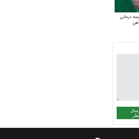
مه درمانی
آهن
سال
ظر