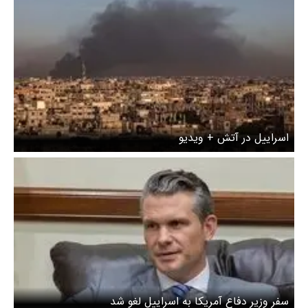
اسراییل در آتش + ویدیو
سفر وزیر دفاع آمریکا به اسراییل لغو شد