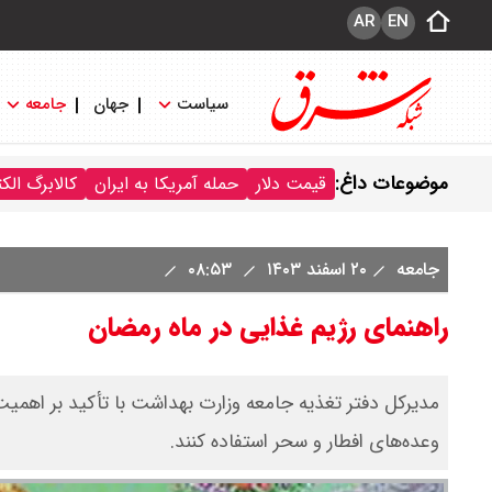
AR
EN
سیاست
جهان
جامعه
موضوعات داغ:
قیمت دلار
حمله آمریکا به ایران
کالابرگ الک
جامعه
۲۰ اسفند ۱۴۰۳
۰۸:۵۳
راهنمای رژیم غذایی در ماه رمضان
مدیرکل دفتر تغذیه جامعه وزارت بهداشت با تأکید بر اهمیت 
وعده‌های افطار و سحر استفاده کنند.