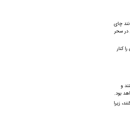
نند چای
 در سحر
ا کنار
ند و
هد بود.
ند، زیرا