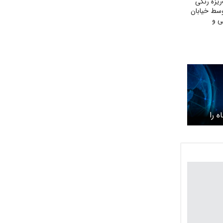
یزهٔ رنگی
وسط خیابان
ی و
ه را