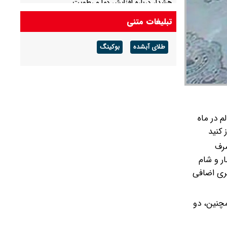
هشدار درباره افزایش دما و رطوبت
تبلیغات متنی
زلزله ۳.۲ ریشتری زاهدشهر فارس را لرزاند
طلای آبشده
بوکینگ
م در ماه
 کنید
صرف
ر و شام
لری اضافی
مچنین، دو