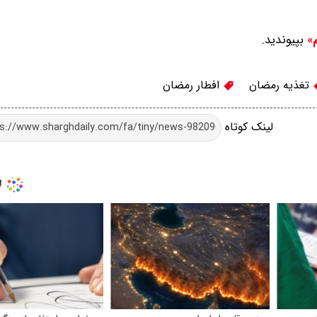
بپیوندید.
م»
تغذیه رمضان
افطار رمضان
لینک کوتاه