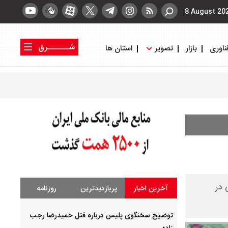
8 August 20
شــــــرق
ناوری
بازار
تصویر
استان ها
کتاب شرق
روزنامه شرق
 در
آخرین اخبار
پربازدیدترین
روزنامه
توضیح سخنگوی پلیس درباره قتل حمیدرضا رجب
زاده