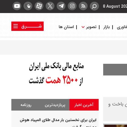
8 August 20
شــــــرق
ناوری
بازار
تصویر
استان ها
کتاب شرق
روزنامه شرق
ان باخت و
آخرین اخبار
پربازدیدترین
روزنامه
ایران برای نخستین بار مدال طلای المپیاد هوش
مصنوعی گرفت