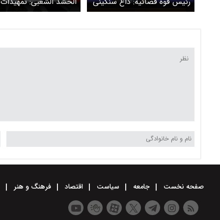
رئیس قوه قضائیه: داغ سنگینی
الحشد الشعبی: تمهیدات 
بر دل همه هست که فراموش
مراسم تشییع آقای شهید 
نشدنی است
نجف و کربلا تکمیل شده
صفحه نخست
جامعه
سیاست
اقتصاد
فرهنگ و هنر
و