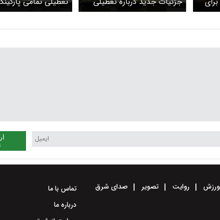
برای
جزئیات جدید درباره تعطیلی
تعطیلی تمامی پارکینگ
در
فرودگاه‌ها فردا دوشنبه 15 تیر
حرم مطهر امام رضا (ع)
 است
تا اطلاع ثانوی
ار
ن
رزش
روایت
تصویر
صدای شرق
تماس با ما
درباره ما