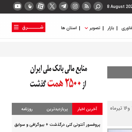
8 August 20
شــــــرق
ناوری
بازار
تصویر
استان ها
کتاب شرق
روزنامه شرق
براساس مشاهدات میدانی از سایت‌های فروش بلیت اتوبوس و همچنین سامانه "سپاس" قیمت بلیت اتوبوس در بازه زمان ۱۵ و۱۶ تیرماه
آخرین اخبار
پربازدیدترین
روزنامه
پروفسور آنتونی کنی درگذشت + بیوگرافی و سوابق