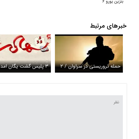
بنزین یورو ۶
خبرهای مرتبط
حمله تروریستی در سراوان / ۲
۳ پلیس گشت یگان امدا
تروریست کشته شدند
سراوان به شهادت رسیدن