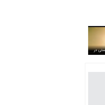
ستی در
محورخاش-زاهدان / شهادت ۲