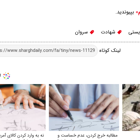
بپیوندید.
م»
یستی
شهادت
سروان
لینک کوتاه
مطالبه خرج کردن، عدم خساست و
نه به وارد کردن کالای آمر