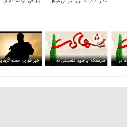
مدیریت درست برای تیم ملی فوتبال
پول‌های بلوکه‌شده ایران
د در
سرهنگ ابراهیم فضیلتی به
خبر فوری؛ حمله تروری
د
شهادت رسید + عکس و
جزئیات
مامور انتظامی