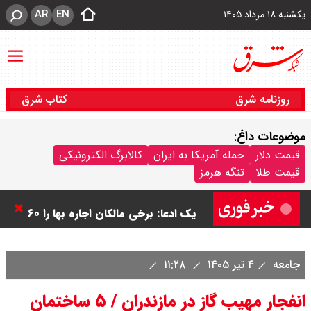
AR
EN
یکشنبه ۱۸ مرداد ۱۴۰۵
روزنامه شرق
کتاب شرق
موضوعات داغ:
قیمت دلار
حمله آمریکا به ایران
کالابرگ الکترونیکی
قیمت طلا
تنگه هرمز
بنزین برای دولت چقدر تمام می شود؟
یک ادعا: برخی مالکان اجاره بها را ۶۰
درصد افزایش می دهند
جامعه
۴ تیر ۱۴۰۵
۱۱:۲۸
رهبر انقلاب با مسعود پزشکیان دیدار
انفجار مهیب گاز در مازندران / ۵ ساختمان