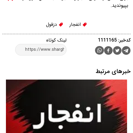
بپیوندید.
انفجار
دزفول
کدخبر: 1111165
لینک کوتاه
خبرهای مرتبط