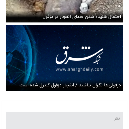
احتمال شنیده شدن صدای انفجار در دزفول
دزفولی‌ها نگران نباشید / انفجار دزفول کنترل شده است