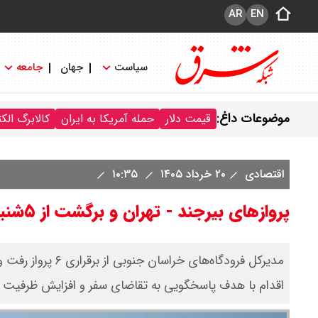
AR
EN
سیاست
جهان
جامعه
موضوعات داغ:
قیمت دلار
حمله آمریکا به ایران
کالابرگ الک
اقتصادی
۲۰ خرداد ۱۴۰۵
۱۰:۳۵
پروازهای بیرجند - تهران و برگشت از ۵شنبه ۲۱ خرداد برقرار می‌شود
مدیرکل فرودگاه‌های
اقدام با هدف پاسخگویی به تقاضای سفر و افزایش ظرفیت ج