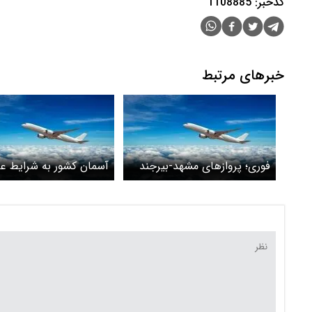
کدخبر: 1108885
خبرهای مرتبط
فوری؛ پروازهای مشهد-بیرجند
آسمان کشور به شرایط ع
لغو شد+ جزئیات
بازگشت