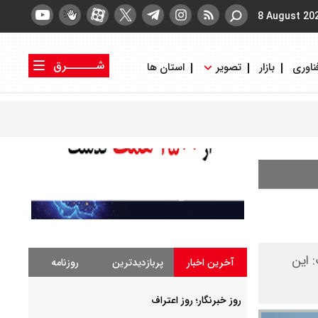
8 August 20
شــــــرق
ناوری
بازار
تصویر
استان ها
کتاب شرق
روزنامه شرق
گفت: این
آخرین اخبار
پربازدیدترین
روزنامه
روز خبرنگار؛ روز اعتراف