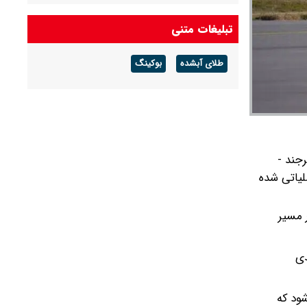
پیش بینی هواشناسی قم فردا شنبه ۱۷ مرداد/
تبلیغات متنی
افزایش غلظت گردوغبار تا اواخر وقت شنبه
طلای آبشده
بوکینگ
 - بیرجند -
لیاتی شده
ر مسیر
دی
ماه جاری انجام می‌شود که