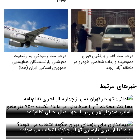
درخواست لغو و بازنگری فوری
درخواست رسیدگی به وضعیت
ممنوعیت واردات شخصی خودرو در
معیشتی بازنشستگان هواپیمایی
منطقه آزاد اروند
جمهوری اسلامی ایران (هما)
خبرهای مرتبط
امانی: شهردار تهران پس از چهار سال اجرای نظام‌نامه
مشارکت محلات، آن را غیرقانونی می‌داند/ تکلیف ۷۵۰۰ نفر
عضو شبکه مشارکت محله‌ای چیست؟
پیمانکاران برای بازسازی تهران چگونه انتخاب می شوند؟
انتقادات افزایش یافت / شهرداری پاسخ داد