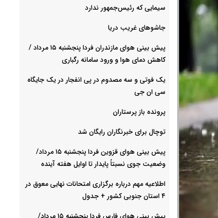
سیمایی که رئیس‌جمهور ندارد
جاشوهای غریب دریا
پیش بینی هوای مازندران فردا پنجشنبه ۱۵ مرداد /
کاهش دمای هوا و ورود سامانه رگباری
یک فوتی و سه مصدوم در پی انفجار در یک جایگاه
سی ان جی
پرونده باز پرستاران
توچال برای خبرنگاران رایگان شد
پیش بینی هوای قزوین فردا پنجشنبه ۱۵ مرداد/
وضعیت جوی نسبتاً پایدار تا اوایل هفته آینده
اطلاعیه مهم درباره برگزاری امتحانات نهایی معوق در
۴ استان جنوبی کشور + جدول
پیش بینی هوای فارس فردا پنجشنبه ۱۵ مرداد/