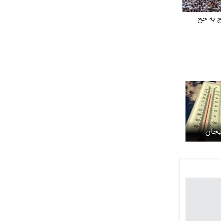
ج به حج
یجان
شرقی فردا 7 دی 1404/ نفوذ