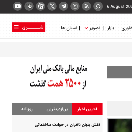
6 August 20
شــــــرق
ناوری
بازار
تصویر
استان ها
کتاب شرق
روزنامه شرق
آخرین اخبار
پربازدیدترین
روزنامه
نقش پنهان ناظران در حوادث ساختمانی