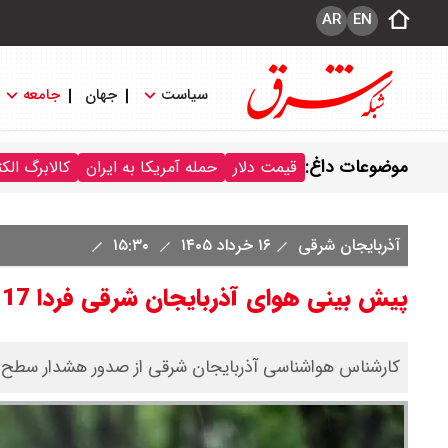
AR
EN
سیاست
جهان
جامعه
موضوعات داغ:
قیمت دلار
حمله آمریکا به ایران
کالابرگ الک
آذربایجان شرقی
۱۶ خرداد ۱۴۰۵
۱۵:۳۰
پیش بینی هوای آذربایجان شرقی فردا 17 خرداد 1405/ رگبار، رعدوبرق و احتمال تگرگ
​کارشناس هواشناسی آذربایجان شرقی از صدور هشدار سطح زر