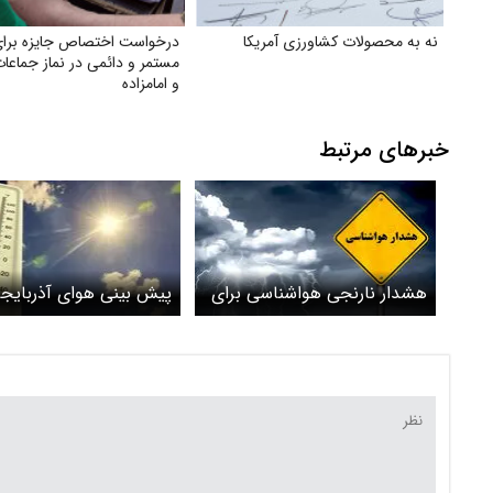
نه به محصولات کشاورزی آمریکا
درخواست اختصاص جایزه برا
مستمر و دائمی در نماز جماع
و امامزاده
خبرهای مرتبط
هشدار نارنجی هواشناسی برای
پیش بینی هوای آذربایج
آذربایجان شرقی / تشدید
بارش‌ها از پنج‌شنبه
هشدار کولاک و برف