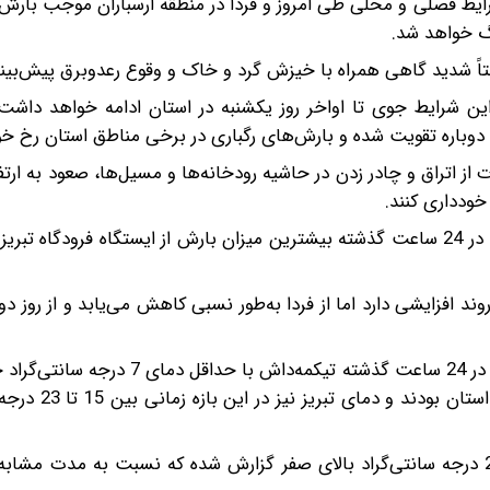
رایط فصلی و محلی طی امروز و فردا در منطقه ارسباران موجب بارش رگ
گ خواهد شد.
سبتاً شدید گاهی همراه با خیزش گرد و خاک و وقوع رعدوبرق پیش‌بین
 این شرایط جوی تا اواخر روز یکشنبه در استان ادامه خواهد داشت
 دوباره تقویت شده و بارش‌های رگباری در برخی مناطق استان رخ خو
ز اتراق و چادر زدن در حاشیه رودخانه‌ها و مسیل‌ها، صعود به ارتفا
خودداری کنند.
د افزایشی دارد اما از فردا به‌طور نسبی کاهش می‌یابد و از روز دوش
کارشناس اداره‌کل هواشناسی آذربایجان‌شرقی خاطرنشان کرد: در 24 ساعت گذشته تیکم
جلفا با حداکثر دمای 32 درجه سانتی‌گراد گرم‌
وی در پایان گفت: دمای فعلی تبریز در ساعت 8:45 صبح 23 درجه سانتی‌گراد بالای صفر گزارش شده که نسبت به مد