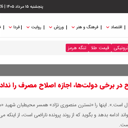
پنجشنبه ۱۵ مرداد ۱۴۰۵
|
26
اقتصاد
فرهنگ و هنر
ورزش
روایت
فردا
ف
ترونیکی
قیمت طلا
تنگه هرمز
در برخی دولت‌ها، اجازه اصلاح مصرف را نداد
 اول است.». اینها را «نسترن منصوری نژاد» همسر محیطبان شهید «هد
ند ادامه بدهد و بگوید که از روند پرونده ناراضی است، از اینکه می
یست.