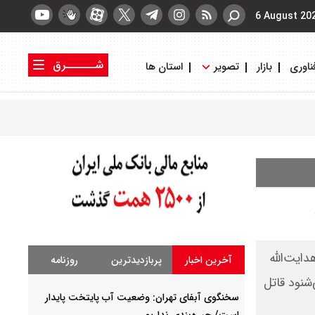
6 August 20
شــــــرق
ناوری
بازار
تصویر
استان ها
کتاب شرق
روزنامه شرق
ایت‌الله
آخرین اخبار
پربازدیدترین
روزنامه
‌شنود قاتل
سخنگوی آبفای تهران: وضعیت آب پایتخت پایدار
است/ جیره‌بندی نداریم