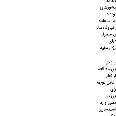
نه به
 کشورهای
ده در
 استفاده
یروگاه‌ها،
اهش مصرف
رای
رژی مفید
از دو
ین مطالعه
ز نظر
 قابل توجه
ای
ن در
دسی وارد
شمند‌سازی