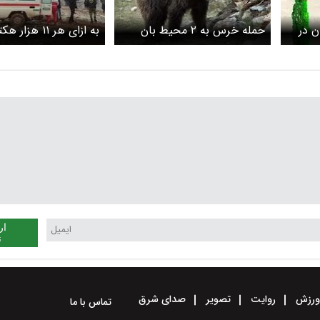
 در
حمله خرس به ۲ محیط بان
به ازای هر ۱۱ هزار
خراسانی
یک محیط‌بان فعالیت 
ار
ن
رزش
روایت
تصویر
صدای شرق
تماس با ما