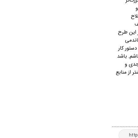
رگ‌تر
و
اح
ف
 این طرح
اندمی
ستور کار
اشم. باشد
 جدی و
 از منابع