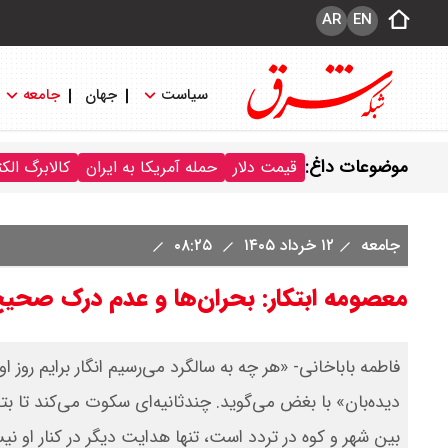
AR
EN
سیاست
جهان
جامعه
موضوعات داغ:
قیمت دلار
حمله آمریکا به ایران
کالابرگ الک
جامعه
۱۲ خرداد ۱۴۰۵
۰۸:۲۵
معصومه ابتکار: بحران‌ها و عدم درک صحیح 
فاطمه باباخانی- «هر چه به سالگرد می‌رسیم انگار برایم روز
دیده‌بان» با بغض می‌گوید. چندثانیه‌ای سکوت می‌کند تا بتوا
بین شهر و کوه در تردد است، تنها هدایت دیگر در کنار او ن