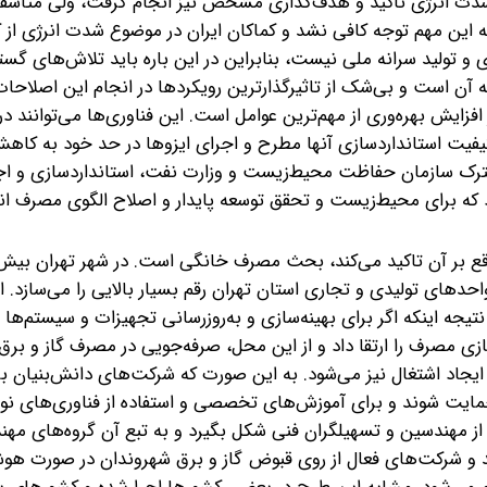
هش شدت انرژی تاکید و هدف‌گذاری مشخص نیز انجام گرفت، ولی متاسفا
 این مهم توجه کافی نشد و کماکان ایران در موضوع شدت انرژی از
 تولید سرانه ملی نیست، بنابراین در این باره باید تلاش‌های گستر
ن است و بی‌شک از تاثیرگذارترین رویکردها در انجام این اصلاحات،
ایش بهره‌وری از مهم‌ترین عوامل است. این فناوری‌ها می‌توانند در ن
م کیفیت استانداردسازی آنها مطرح و اجرای ایزوها در حد خود به ک
شترک سازمان حفاظت محیط‌زیست و وزارت نفت، استانداردسازی و اج
 که برای محیط‌زیست و تحقق توسعه پایدار و اصلاح الگوی مصرف ان
قع بر آن تاکید می‌کند، بحث مصرف خانگی است. در شهر تهران بیش 
حدهای تولیدی و تجاری استان تهران رقم بسیار بالایی را می‌سازد. ا
جه اینکه اگر برای بهینه‌سازی و به‌روزرسانی تجهیزات و سیستم‌ها ا
ی مصرف را ارتقا داد و از این محل، صرفه‌جویی در مصرف گاز و برق
یجاد اشتغال نیز می‌شود. به این صورت که شرکت‌های دانش‌بنیان بر
مایت شوند و برای آموزش‌های تخصصی و استفاده از فناوری‌های نوی
از مهندسین و تسهیلگران فنی‌ شکل بگیرد و به تبع آن گروه‌های مهن
‌مند و شرکت‌های فعال از روی قبوض گاز و برق شهروندان در صورت هو