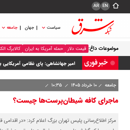
AR
EN
سیاست
جهان
جامعه
موضوعات داغ:
قیمت دلار
حمله آمریکا به ایران
کالابرگ الک
رهبر انقلاب با مسعود پزشکیان دیدار ک
امیر جهانشاهی: پای نظامی آمریکایی به 
ونس در بن‌بست سیاسی قرار دارد
جامعه
۱۰ خرداد ۱۴۰۵
۱۰:۳۵
با این دیپلمات کاستاریکایی آشنا شوید
ماجرای کافه شیطان‌پرست‌ها چیست‌؟
حمله انصارالله یمن به بندر «المخا»
مرکز اطلاع‌رسانی پلیس تهران بزرگ اعلام کرد: «در اقدامی 