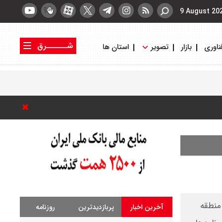
9 August 20
شــــــرق
ناوری
بازار
تصویر
استان ها
کتاب شرق
روزنامه شرق
 شد
 منطقه
آخرین اخبار
پربازدیدترین
روزنامه