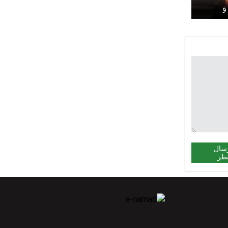
و
ری
سال
ظر