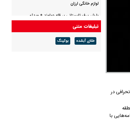
لوازم خانگی ارزان
بارش برف تابستانی بر قله دماوند + ویدئو
تبلیغات متنی
عامل اصایل قتل حمیدرضا رجب‌‌زاده دستگیر شد
طلای آبشده
بوکینگ
نحرافی در
طقه
مه‌هایی با