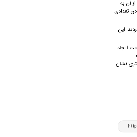
ز آن به
ودن تعدادی
دند. این
قت ایجاد
شتری نشان