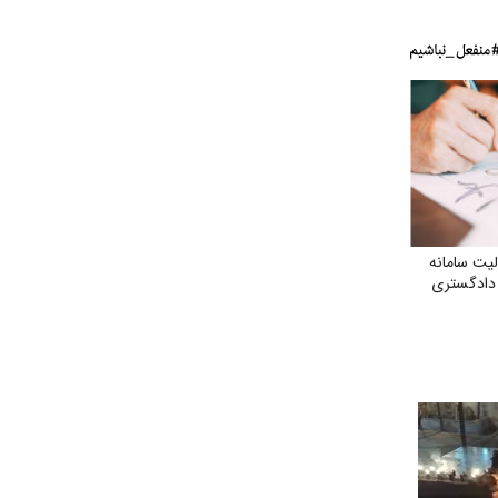
یت سامانه
 دادگستری