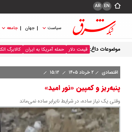
AR
EN
سیاست
جهان
جامعه
موضوعات داغ:
قیمت دلار
حمله آمریکا به ایران
کالابرگ الک
اقتصادی
۲ خرداد ۱۴۰۵
۱۵:۱۲
پنبه‌ریز و کمپین «نور امید»
وقتی یک نیاز ساده، در شرایط نابرابر ساده نمی‌ماند