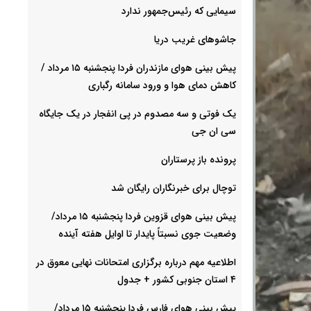
سیمایی که رئیس‌جمهور ندارد
جاشوهای غریب دریا
پیش بینی هوای مازندران فردا پنجشنبه ۱۵ مرداد /
کاهش دمای هوا و ورود سامانه رگباری
یک فوتی و سه مصدوم در پی انفجار در یک جایگاه
سی ان جی
پرونده باز پرستاران
توچال برای خبرنگاران رایگان شد
پیش بینی هوای قزوین فردا پنجشنبه ۱۵ مرداد/
وضعیت جوی نسبتاً پایدار تا اوایل هفته آینده
اطلاعیه مهم درباره برگزاری امتحانات نهایی معوق در
۴ استان جنوبی کشور + جدول
پیش بینی هوای فارس فردا پنجشنبه ۱۵ مرداد/