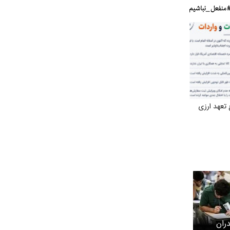
تعهد ارزی
ران