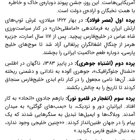
آمریکایی‌هاست. این روز، جشنِ پیوندِ دوباره‌ی خاک و خاطره
با همتِ نخبگان و اراده‌ی دولت است.
پرده اول (عصر فولاد):
در بهار ۱۶۲۲ میلادی، غرشِ توپ‌های
ارتش ایران به فرماندهی «امامقلی‌خان» در کنار سیاست‌ورزی
شاه عباس در خلیج‌فارس پیچید. پس از ۱۱۷ سال اسارت، جزیره
هرمز از چنگالِ اشغالگرانِ پرتغالی آزاد شد تا موج‌های خلیج
پارسی، دوباره طعمِ حاکمیتِ ایرانی را بچشند.
پرده دوم (اشتباهِ جوهری):
در پاییز ۱۳۸۳، ناگهان در اطلسِ
«نشنال جئوگرافیک»، جوهری آلوده به نادانی و دشمنی ریخته
شد. آن‌ها نامی مجعول را در کنار نامِ ابدی خلیج‌فارس سنجاق
کردند تا تاریخ را به چالش بکشند.
پرده سوم (انفجار در قلمرو نور):
بازهم جادویِ «اتحاد» به کار
افتاد. ایرانیانِ دور و نزدیک، با «بمب‌های گوگلی» به میدان
آمدند. وبلاگ‌ها و ایمیل‌ها تبدیل به سنگرهایی شدند که یک
پیام را در جهان طنین‌انداز کردند: ««چنین خلیجی وجود ندارد،
به دنبال خلیج فارس بگردید.»