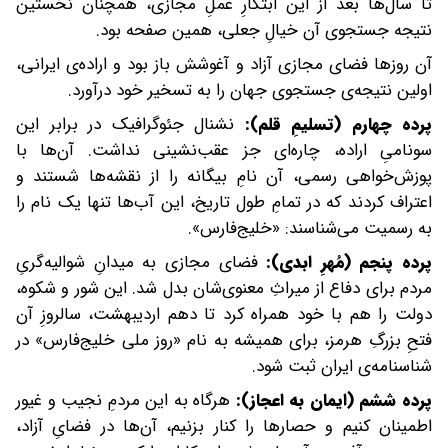
تا سال‌ها بعد از این ابتکارِ عملِ مجازی، همچنان نخستین
نتیجه جستجوی آن خیالِ جعلی، همین صفحه بود.
آن روزها فضای مجازی آزاد و آغوشش باز بود و اراده‌ی ایرانی،
اولین نتیجه‌ی جستجوی جهان را به تسخیر خود درآورد.
پرده چهارم (تسلیمِ قلم):
نشنال جئوگرافیک در برابر این
سونامیِ اراده، چاره‌ای جز عقب‌نشینی نداشت. آن‌ها با
پوزش‌خواهی رسمی، آن نامِ بیگانه را از نقشه‌ها شستند و
اعتراف کردند که در تمامِ طول تاریخ، این آب‌ها تنها یک نام را
به رسمیت می‌شناسند: «خلیج‌فارس».
پرده پنجم (مُهرِ ابدی):
فضای مجازی به میدانِ شوالیه‌گریِ
مردم برای دفاع از میراثِ معنوی‌شان بدل شد. این شور و شکوه،
دولت را هم با خود همراه کرد تا دهم اردیبهشت، سالروزِ آن
فتحِ بزرگِ هرمز، برای همیشه به نام «روز ملی خلیج‌فارس» در
شناسنامه‌ی ایران ثبت شود.
پرده ششم (ایمان به اعجاز):
هرگاه به این مردمِ نجیب و غیور
اطمینان کنیم و حصارها را کنار بزنیم، آن‌ها در فضایِ آزاد،