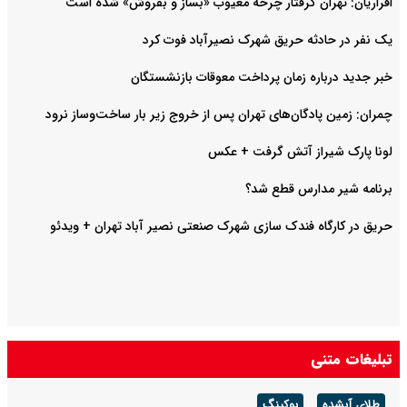
اقراریان: تهران گرفتار چرخه معیوب «بساز و بفروش» شده است
یک نفر در حادثه حریق شهرک نصیرآباد فوت کرد
خبر جدید درباره زمان پرداخت معوقات بازنشستگان
چمران: زمین پادگان‌های تهران پس از خروج زیر بار ساخت‌وساز نرود
لونا پارک شیراز آتش گرفت + عکس
برنامه شیر مدارس قطع شد؟
حریق در کارگاه فندک سازی شهرک صنعتی نصیر آباد تهران + ویدئو
تبلیغات متنی
طلای آبشده
بوکینگ