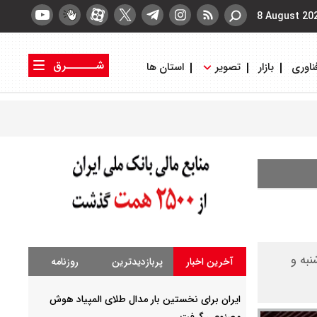
8 August 20
شــــــرق
ناوری
بازار
تصویر
استان ها
کتاب شرق
روزنامه شرق
به و
آخرین اخبار
پربازدیدترین
روزنامه
ایران برای نخستین بار مدال طلای المپیاد هوش
مصنوعی گرفت