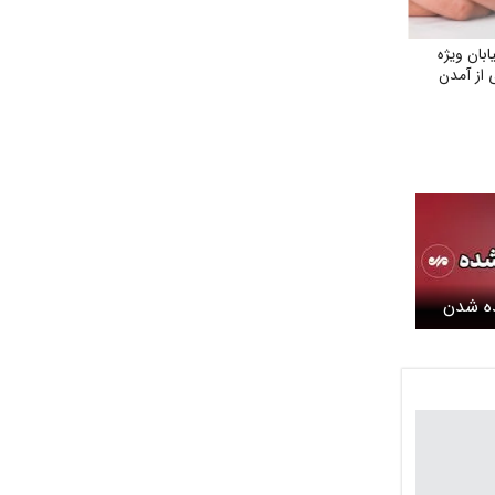
بان ویژه
 از آمدن
ده شدن
یدگل