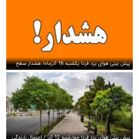
پیش بینی هوای یزد فردا یکشنبه 16 آذرماه/ هشدار سطح
نارنجی صادر شد
پیش بینی هوای یزد فردا چهارشنبه 12 آذر / احتمال بارندگی