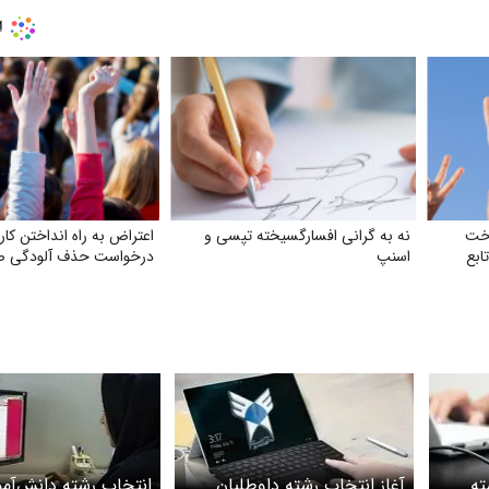
اخت
نه به گرانی افسارگسیخته تپسی و
اعتراض به راه انداختن کارن
ابع
اسنپ
درخواست حذف آلودگی ص
ته
آغاز انتخاب رشته داوطلبان
انتخاب رشته دانش‌آموز