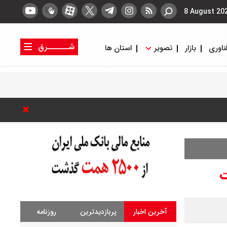
8 August 20
شــــــرق
ناوری
بازار
تصویر
استان ها
کتاب شرق
روزنامه شرق
آخرین اخبار
پربازدیدترین
روزنامه