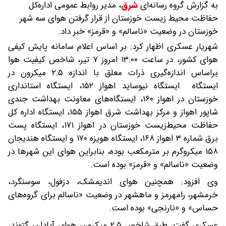
به گزارش گروه رسانه‌ای
شرق
،
مدیر روابط عمومی اداره‌کل
حفاظت محیط زیست خوزستان از قرار گرفتن هوای سه شهر
خوزستان در وضعیت «ناسالم» و «قرمز» خبر داد.
شهریار عسکری اظهار کرد: بر اساس اعلام سامانه پایش کیفی
هوای کشور، در ساعت ۱۳:۰۰ امروز ۷ تیر، شاخص کیفیت هوا
براساس اندازه‌گیری ذرات معلق با اندازه ۲.۵ میکرون در
ایستگاه ایستگاه نیوساید اهواز ۱۵۲، ایستگاه استانداری
خوزستان در اهواز ۱۶۰، ایستگاه‌های معاونت بهداشت جندی
شاپور اهواز و مرکز بهداشت شرق اهواز ۱۵۵، ایستگاه اداره کل
حفاظت محیط‌زیست خوزستان در اهواز ۱۷۱، ایستگاه پست
برق شماره ۳ اهواز ۱۶۸، ایستگاه هویزه ۱۷۰ و ایستگاه هندیجان
۱۵۸ میکروگرم بر مترمکعب بوده، بنابراین هوای این شهرها در
وضعیت «ناسالم» و «قرمز» بوده است.
وی افزود: همچنین هوای اندیمشک، دزفول، سوسنگرد،
خرمشهر، رامهرمز و ماهشهر در وضعیت «ناسالم برای گروه‌های
حساس» و «نارنجی» بوده است.
عسکری گفت: طبق شاخص ۲.۵ میکرون، هوای آبادان، گتوند،