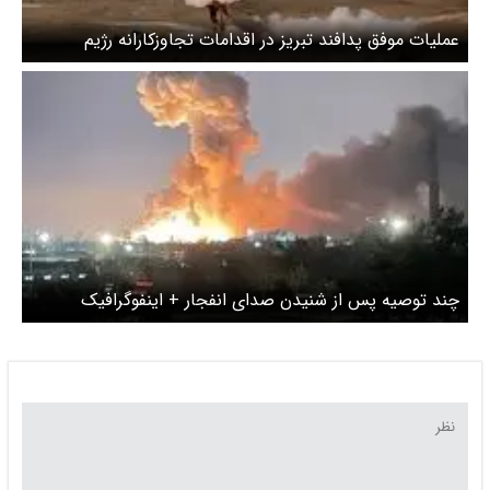
عملیات موفق پدافند تبریز در اقدامات تجاوزکارانه رژیم
صهیونیستی
چند توصیه پس از شنیدن صدای انفجار + اینفوگرافیک