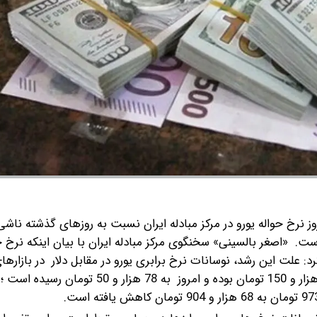
ه ایران اظهار کرد: افزایش ۱۹۰۰ تومانی امروز نرخ حواله یورو در مرکز مبادله ایران نسبت به روزهای گذشته
«اصغر بالسینی» سخنگوی مرکز مبادله ایران با بیان اینکه نرخ ح
ی داشته است، تشریح کرد: علت این رشد، نوسانات نرخ برابری یورو در مقابل دلار در بازا
بوده است؛ به گونه ای که نرخ حواله یورو در روز پنج شنبه 76 هزار و 150 تومان بوده و امروز به 78 هزا