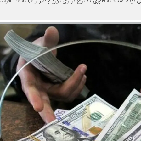
تقویت ۲.۷ درصدی نرخ یورو نسبت به دلار در بازارهای جهانی بو