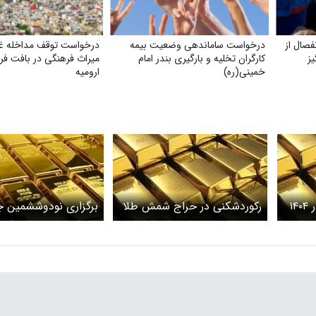
صال از
درخواست ساماندهی وضعیت بیمه
درخواست توقف مداخله غی
ز
کارگران تخلیه و بارگیری بندر امام
میراث فرهنگی در بافت فر
خمینی‌(ره)
ارومیه
۱
رکورد‌شکنی در حراج شمش طلا
برگزاری نودوششمین 
حراج شمش طلای مرکز 
ایران در ۲۱ اسفندماه