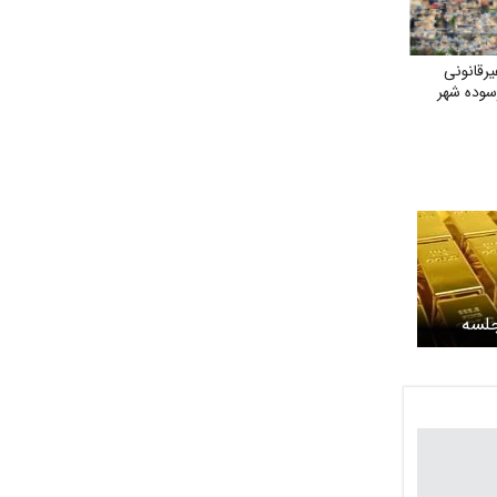
رقانونی
سوده شهر
جلسه
مبادله