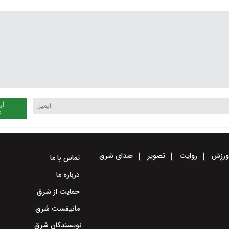
ار
ن
رزش
روایت
تصویر
صدای شرق
تماس با ما
درباره ما
حمایت از شرق
مانیفست شرق
نویسندگان شرق