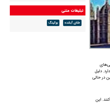
درآمد عملیاتی ۸۰ درصد رشد کرد
تبلیغات متنی
شرط جدید بازنشستگی اعلام شد + جزئیات
طلای آبشده
بوکینگ
آخرین قیمت طلا و سکه امروز پنجشنبه ۱۵ مرداد
۱۴۰۵/ طلا اوج گرفت، سکه ۱۸۵ میلیونی شد +
جدول
 تحت عنوان «قانون بازار‌های دارایی‌های رمزارزی» (MiCA)صرافی‌های
ارد.
دلیل
 این در حالی
داری کنند. این