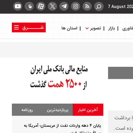
7 August 20
شــــــرق
ناوری
بازار
تصویر
استان ها
کتاب شرق
روزنامه شرق
آخرین اخبار
پربازدیدترین
روزنامه
های تتر خود را برداشت
پایان ۴ دهه واردات نفت از عربستان؛ آمریکا به
سراغ ونزوئلا رفت