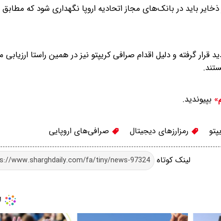
اده ۵۴ MiCA برمی‌گردد که دستکم ۳۰ درصد از ذخایر باید در بانک‌های مجاز اتحادیه اروپا نگهداری شود که م
 قرار گرفته و دلیل اقدام صرافی کریپتو نیز در همین راستا ارزیابی م
ستند.
بپیوندید.
م»
پتو
رمزارز‌های دیجیتال
صرافی‌های اروپایی
لینک کوتاه