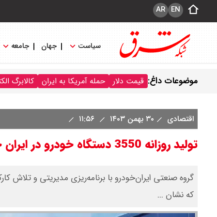
AR
EN
سیاست
جهان
جامعه
موضوعات داغ:
قیمت دلار
حمله آمریکا به ایران
کالابرگ الک
اقتصادی
۳۰ بهمن ۱۴۰۳
۱۱:۵۶
تولید روزانه 3550 دستگاه خودرو در ایران خودرو
که نشان ...