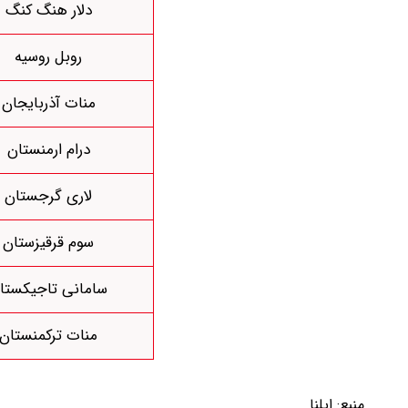
دلار هنگ کنگ
روبل روسیه
منات آذربایجان
درام ارمنستان
لاری گرجستان
سوم قرقیزستان
سامانی تاجیکستا
منات ترکمنستان
منبع:
ایلنا