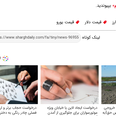
بپیوندید.
م»
رز
قیمت دلار
قیمت یورو
لینک کوتاه
 خروجی
درخواست ایجاد لاین یا خیابان ویژه
درخواست حجاب برتر و ارائ
ص حق‌آبه
موتورسواران برای جلوگیری از آمدن
فصلی چادر رنگی به دخترا