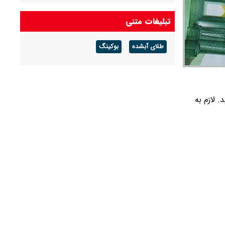
قظعی گاز بجنورد ۱۴ ساعته خواهد بود
تبلیغات متنی
شرکت گاز مازندران هشدار داد: برای زمستان آماده
طلای آبشده
بوکینگ
شوید
زیر مشاهده نمایید. لازم به