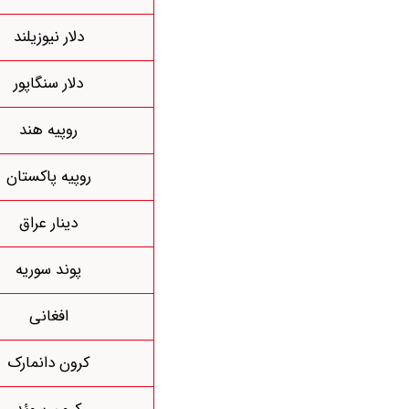
دلار نیوزیلند
دلار سنگاپور
روپیه هند
روپیه پاکستان
دینار عراق
پوند سوریه
افغانی
کرون دانمارک