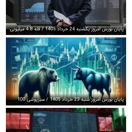
پایان بورس امروز یکشنبه 24 خرداد 1405 / قله 4.8 میلیونی
شاخص کل فتح شد
پایان بورس امروز شنبه 23 خرداد 1405 / سبزپوشی 100
درصدی بازار سهام