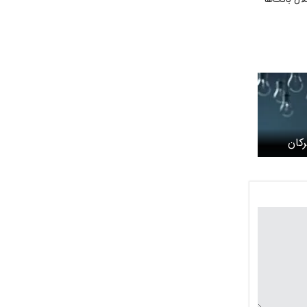
کان
ز ابتدای