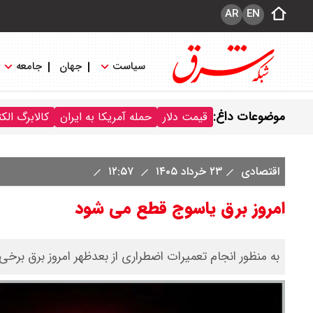
AR
EN
سیاست
جهان
جامعه
موضوعات داغ:
قیمت دلار
حمله آمریکا به ایران
کالابرگ الک
اقتصادی
۲۳ خرداد ۱۴۰۵
۱۲:۵۷
امروز برق یاسوج قطع می شود
به منظور انجام تعمیرات اضطراری از بعدظهر امروز برق برخ