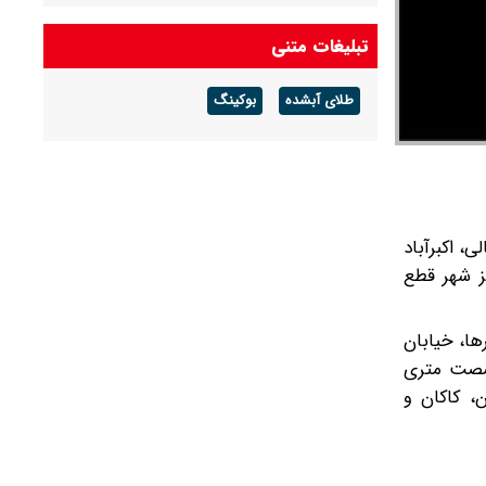
آخرین قیمت دلار امروز پنجشنبه ۱۵ مرداد ۱۴۰۵/
تبلیغات متنی
دلار آزاد ۴ هزار تومان ریخت
طلای آبشده
بوکینگ
جزئیات فعالسازی کیف پول ایران اعلام شد
باد شمالی، اکبرآباد
ز شهر قطع
یرکبیرها، خیابان
طق میدان استانداری، شصت متری
هریان، کاکان و