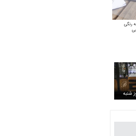
ه رنگی
بی
 شنبه
۲۶ اردیبهشت ۱۴۰۵ / طلا 18
ل