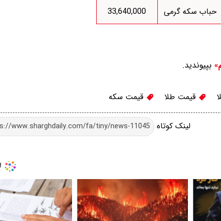
حباب سکه گرمی
33,640,000
بپیوندید.
م»
ا
قیمت طلا
قیمت سکه
لینک کوتاه