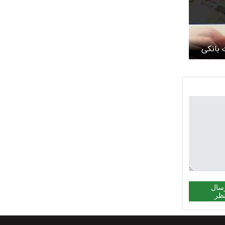
 بانکی
سال
ظر