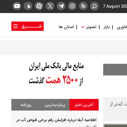
7 August 20
شــــــرق
ناوری
بازار
تصویر
استان ها
کتاب شرق
روزنامه شرق
 کمتر از
آخرین اخبار
پربازدیدترین
روزنامه
اطلاعیه آبفا درباره افزایش رقم برخی قبوض آب در
تابستان