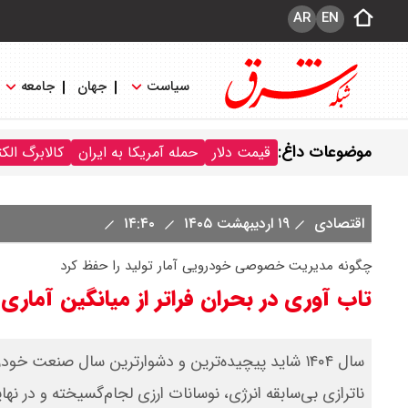
AR
EN
سیاست
جهان
جامعه
موضوعات داغ:
قیمت دلار
حمله آمریکا به ایران
کالابرگ الک
اقتصادی
۱۹ اردیبهشت ۱۴۰۵
۱۴:۴۰
چگونه مدیریت خصوصی خودرویی آمار تولید را حفظ کرد
تاب آوری در بحران فراتر از میانگین آماری
ناترازی بی‌سابقه انرژی، نوسانات ارزی لجام‌گسیخته و در نه