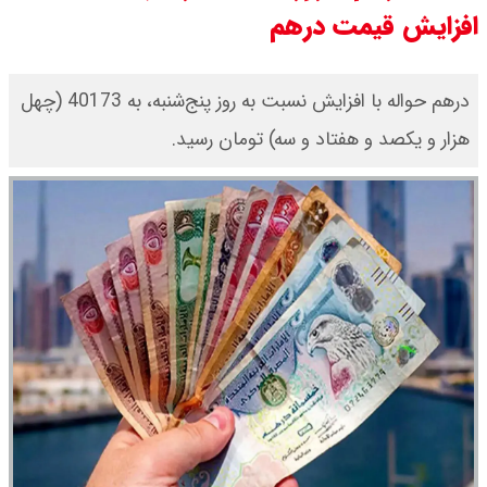
افزایش قیمت درهم
سی ان ان گزارش داد : ترامپ ۲ سنگر
سنتی جمهوری‌خواهان را از دست می
درهم حواله با افزایش نسبت به روز پنج‌شنبه، به 40173 (چهل
هزار و یکصد و هفتاد و سه) تومان رسید.
دهد؟
بنزین برای دولت چقدر تمام می شود؟
یک ادعا: برخی مالکان اجاره بها را ۶۰
درصد افزایش می دهند