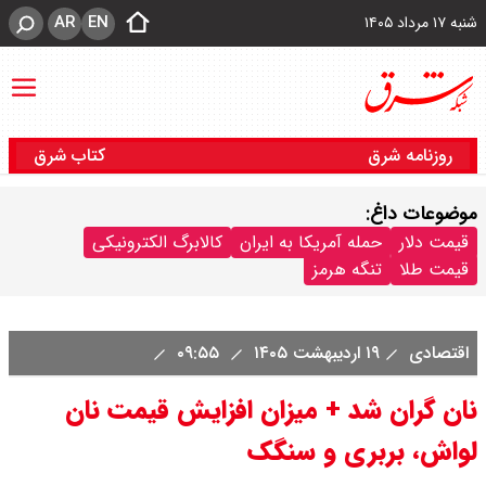
AR
EN
شنبه ۱۷ مرداد ۱۴۰۵
روزنامه شرق
کتاب شرق
موضوعات داغ:
قیمت دلار
حمله آمریکا به ایران
کالابرگ الکترونیکی
قیمت طلا
تنگه هرمز
اقتصادی
۱۹ اردیبهشت ۱۴۰۵
۰۹:۵۵
نان گران شد + میزان افزایش قیمت نان
لواش، بربری و سنگک