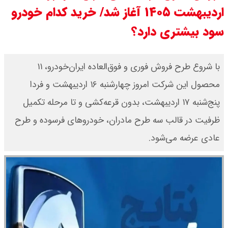
اردیبهشت ۱۴۰۵ آغاز شد/ خرید کدام خودرو
سی ان ان گزارش داد : ترامپ ۲ سنگر
سود بیشتری دارد؟
سنتی جمهوری‌خواهان را از دست می
دهد؟
با شروع طرح فروش فوری و فوق‌العاده ایران‌خودرو، ۱۱
محصول این شرکت امروز چهارشنبه ۱۶ اردیبهشت و فردا
بنزین برای دولت چقدر تمام می شود؟
پنج‌شنبه ۱۷ اردیبهشت، بدون قرعه‌کشی و تا مرحله تکمیل
یک ادعا: برخی مالکان اجاره بها را ۶۰
ظرفیت در قالب سه طرح مادران، خودروهای فرسوده و طرح
درصد افزایش می دهند
عادی عرضه می‌شود.