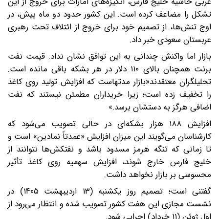
عربی حاشیه خلیج فارس، انگیزه‌های امارات برای خروج از این
تشکل را مضاعف کرده است. این کشور حدود دو ماه پیش، در
اوج تنش‌ها، از تصمیم خود برای خروج از ائتلاف تحت رهبری
عربستان سعودی خبر داد.
بازار اما واکنش چندانی به این توافق نشان نداد. قیمت نفت
برنت همچنان بالای ۱۱۰ دلار در هر بشکه باقی مانده است.
تحلیلگران معتقدند«بازار مدتهاست که افزایش تولید روی کاغذ
را تخفیف زده است؛ زیرا خریداران مطمئن نیستند که نفت
اضافی هرگز به دستشان برسد.»
افزایش ۱۸۸ هزار بشکه‌ای در حالی تصویب می‌شود که
کارشناسان می‌گویند این میزان افزایش «عمدتاً نمادین» است و
تا زمانی که تنگه هرمز مسدود باشد و نفتکش‌ها نتوانند از
خلیج فارس خارج شوند، افزایش سهمیه روی کاغذ تأثیر
محسوسی بر بازار نخواهد داشت.
گفتنی است؛ تصمیم روز یکشنبه (۱۳ اردیبهشت ۱۴۰۵) در
نشست مجازی این هفت کشور تصویب شده و انتظار می‌رود از
اول ژوئن (۱۱ خرداد) اجرایی شود.