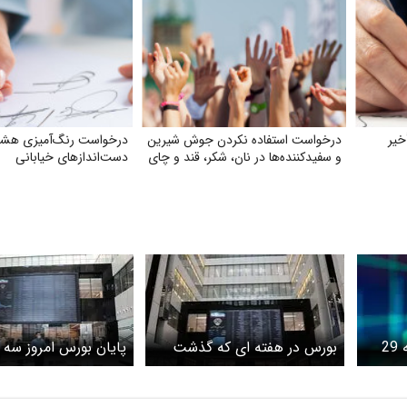
خیر
درخواست استفاده نکردن جوش شیرین
درخواست رنگ‌آمیزی هشد
و سفیدکننده‌ها در نان، شکر، قند و چای
دست‌اندازهای خیابانی
پایان بورس امروز یکشنبه 29
بورس در هفته ای که گذشت
پایان بورس امروز سه 
د
24تیرماه/تالار شیشه‌
ماند