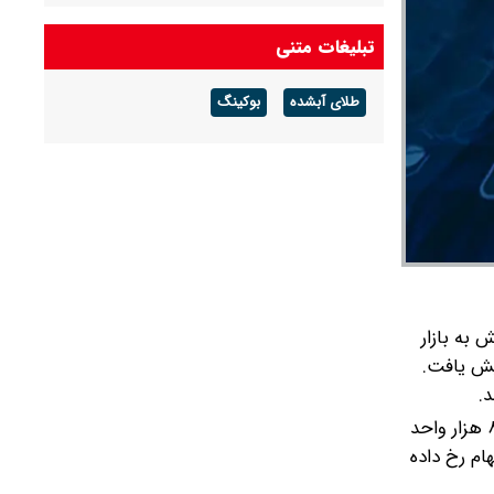
قظعی گاز بجنورد ۱۴ ساعته خواهد بود
تبلیغات متنی
شرکت گاز مازندران هشدار داد: برای زمستان آماده
طلای آبشده
بوکینگ
شوید
 به بازار
 هزار واحد رسید و شاخص هم‌وزن نیز 1.06 درصد افزایش یافت.
.
بورس تهران در هفته پایانی تیرماه، دومین رشد پیاپی خود را تجربه کرد. شاخص کل با رشد 1.84 درصدی به تراز دو میلیون و ۸۳۷ هزار واحد
ه و پرابهام رخ داده