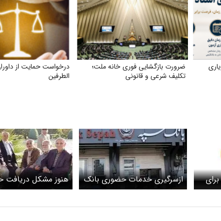
یاری
ضرورت بازگشایی فوری خانه ملت؛
درخواست حمایت از داور
تکلیف شرعی و قانونی
الطرفین
برای
ازسرگیری خدمات حضوری بانک
هنوز مشکل دریافت ح
سپه/ واریز حقوق و مزایای
پابرجاست
تمامی حقوق‌بگیران