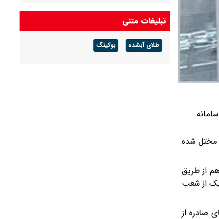
ارزش سهام عدالت امروز چهارشنبه ۱۴ مرداد ۱۴۰۵
تبلیغات متنی
چقدر شد؟+ جدول
طلای آبشده
بوکینگ
امانه
 مختل شده
م از طریق
 یک از شعب
ی صادره از