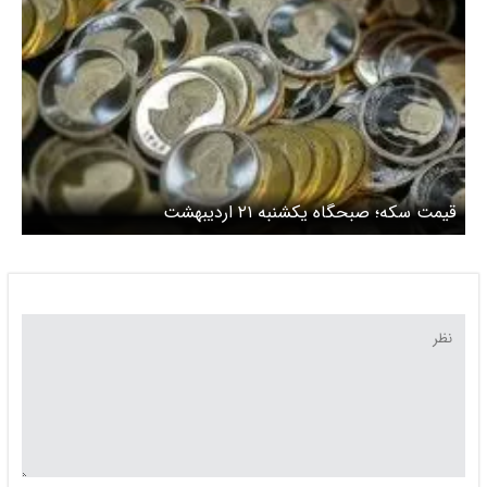
قیمت سکه؛ صبحگاه یکشنبه ۲۱ اردیبهشت