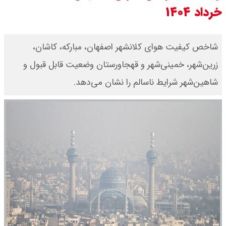
خرداد ۱۴۰۴
کرد / درباره مشکلات کشور و تعامل
اقتصادی با طرفهای خارجی گفتگو شد
شاخص کیفیت هوای کلانشهر اصفهان، مبارکه، کاشان،
امیر جهانشاهی: پای نظامی آمریکایی
زرین‌شهر، خمینی‌شهر و قهجاورستان وضعیت قابل قبول و
شاهین‌شهر شرایط ناسالم را نشان می‌دهد.
به ایران باز شود آن را قطع می‌کنیم +
ویدیو
ونس در بن‌بست سیاسی قرار دارد