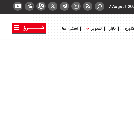
7 August 20
شــــــرق
ناوری
بازار
تصویر
استان ها
کتاب شرق
روزنامه شرق