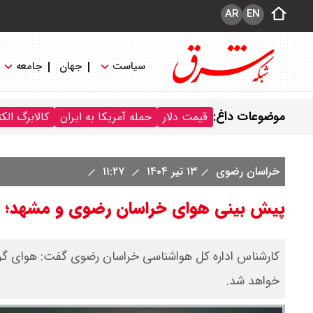
AR
EN
سیاست
جهان
جامعه
موضوعات داغ:
قیمت دلار
حمله آمریکا به ایران
کالابرگ الک
خراسان رضوی
۱۳ تیر ۱۴۰۴
۱۱:۲۷
پیش بینی هوای خراسان رضوی و مشهد؛ شنبه 14تیر
خواهد شد.