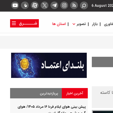
6 August 20
شــــــرق
ناوری
بازار
تصویر
استان ها
کتاب شرق
روزنامه شرق
دت گرما کاسته
آخرین اخبار
پربازدیدترین
پیش بینی هوای ایلام فردا ۱۶ مرداد ۱۴۰۵/ هوای
گرم و شرجی ماندگار است