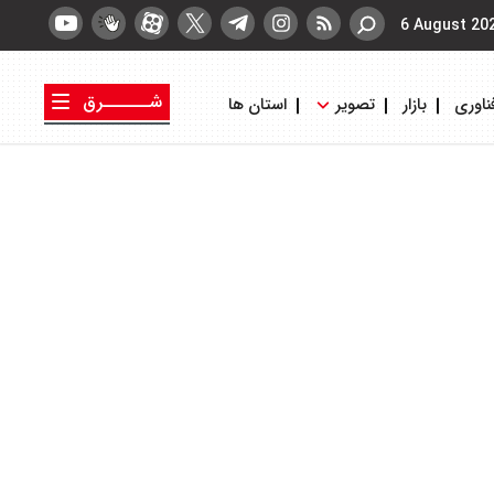
6 August 20
شــــــرق
ناوری
بازار
تصویر
استان ها
کتاب شرق
روزنامه شرق