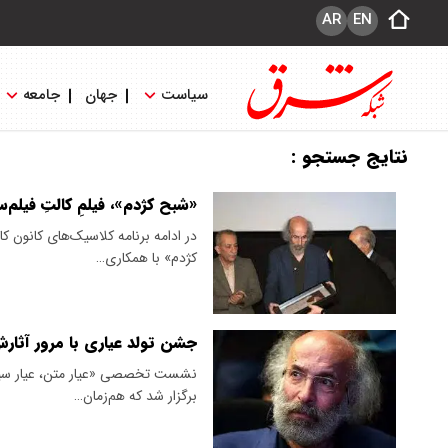
AR
EN
سیاست
جهان
جامعه
نتایج جستجو :
«شبح کژدم»، فیلمِ کالتِ فیلم‌
در ادامه برنامه کلاسیک‌های کانون ک
کژدم» با همکاری…
جشن تولد عیاری با مرور آثار
نشست تخصصی «عیار متن، عیار سینما
برگزار شد که هم‌زمان…