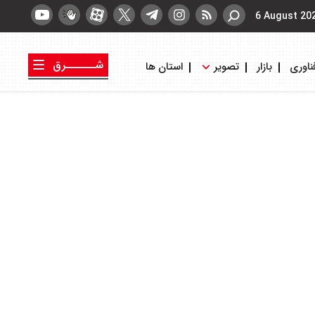
6 August 20
شــــــرق
ناوری
بازار
تصویر
استان ها
کتاب شرق
روزنامه شرق