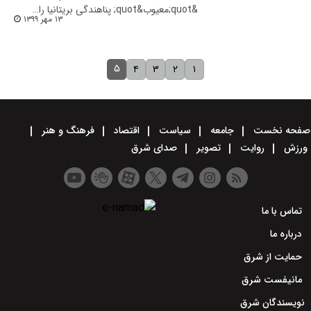
&quot;معیوب&quot; پناهندگی بریتانیا را…
۱۳ مهر ۱۳۹۹
۵
۴
۳
۲
۱
صفحه نخست
جامعه
سیاست
اقتصاد
فرهنگ و هنر
ورزش
روایت
تصویر
صدای شرق
تماس با ما
درباره ما
حمایت از شرق
مانیفست شرق
نویسندگان شرق