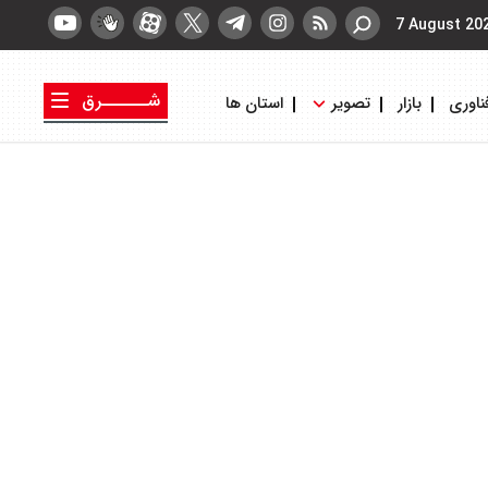
7 August 20
شــــــرق
ناوری
بازار
تصویر
استان ها
کتاب شرق
روزنامه شرق