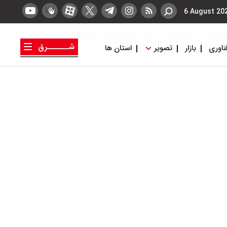
6 August 20
شــــــرق
ناوری
بازار
تصویر
استان ها
کتاب شرق
روزنامه شرق