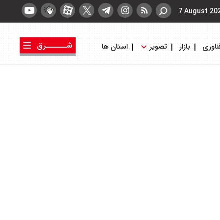
7 August 20
شــــــرق
ناوری
بازار
تصویر
استان ها
کتاب شرق
روزنامه شرق